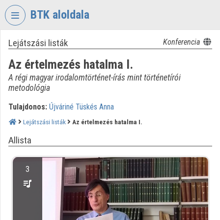
Fejléc kihagyása
Menü kihagyása
Tartalom kihagyása
BTK aloldala
Lejátszási listák
Konferencia
VIDEO
TORIUM
Az értelmezés hatalma I.
BÖLCSÉSZETTUDOMÁNYI
A régi magyar irodalomtörténet-írás mint történetírói
KUTATÓKÖZPONT
metodológia
Intézményi kezdőlap
Tulajdonos:
Újváriné Tüskés Anna
Lejátszási listák
Az értelmezés hatalma I.
Bejelentkezés
Allista
Intézményi felfedezés
Kategóriák
3
Intézményi listák
Intézmények