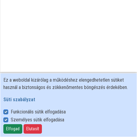
Közreműködők
Ez a weboldal kizárólag a működéshez elengedhetetlen sütiket
használ a biztonságos és zökkenőmentes böngészés érdekében.
Süti szabályzat
Funkcionális sütik elfogadása
Személyes sütik elfogadása
Felhasználói szabályzat
Adatkezelési tájékoztató
Elfogad
Elutasít
Süti szabályzat