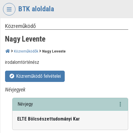
Fejléc kihagyása
Menü kihagyása
Tartalom kihagyása
BTK aloldala
Közreműködő
VIDEO
TORIUM
Nagy Levente
BÖLCSÉSZETTUDOMÁNYI
KUTATÓKÖZPONT
Közreműködők
Nagy Levente
Intézményi kezdőlap
irodalomtörténész
Bejelentkezés
Közreműködő felvételei
Intézményi felfedezés
Névjegyek
Kategóriák
Névjegy
Intézményi listák
ELTE Bölcsészettudományi Kar
Intézmények