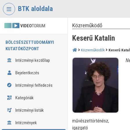
Fejléc kihagyása
Menü kihagyása
Tartalom kihagyása
BTK aloldala
Közreműködő
VIDEO
TORIUM
Keserű Katalin
BÖLCSÉSZETTUDOMÁNYI
KUTATÓKÖZPONT
Közreműködők
Keserű Katal
Né
Intézményi kezdőlap
Bejelentkezés
Intézményi felfedezés
Kategóriák
Intézményi listák
művészettörténész,
Intézmények
igazgató