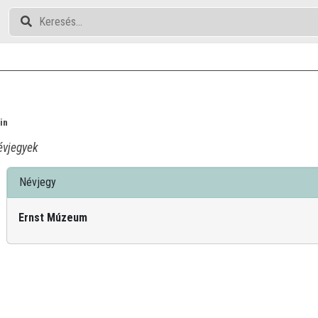
in
vjegyek
Névjegy
Ernst Múzeum