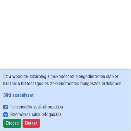
Közreműködők
Ez a weboldal kizárólag a működéshez elengedhetetlen sütiket
használ a biztonságos és zökkenőmentes böngészés érdekében.
Süti szabályzat
Funkcionális sütik elfogadása
Személyes sütik elfogadása
Felhasználói szabályzat
Adatkezelési tájékoztató
Elfogad
Elutasít
Süti szabályzat