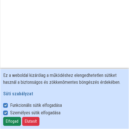
Közreműködők
Ez a weboldal kizárólag a működéshez elengedhetetlen sütiket
használ a biztonságos és zökkenőmentes böngészés érdekében.
Süti szabályzat
Funkcionális sütik elfogadása
Személyes sütik elfogadása
Felhasználói szabályzat
Adatkezelési tájékoztató
Elfogad
Elutasít
Süti szabályzat