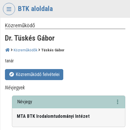
Fejléc kihagyása
Menü kihagyása
Tartalom kihagyása
BTK aloldala
Közreműködő
VIDEO
TORIUM
Dr. Tüskés Gábor
BÖLCSÉSZETTUDOMÁNYI
KUTATÓKÖZPONT
Közreműködők
Tüskés Gábor
Intézményi kezdőlap
tanár
Bejelentkezés
Közreműködő felvételei
Intézményi felfedezés
Névjegyek
Kategóriák
Névjegy
Intézményi listák
MTA BTK Irodalomtudományi Intézet
Intézmények