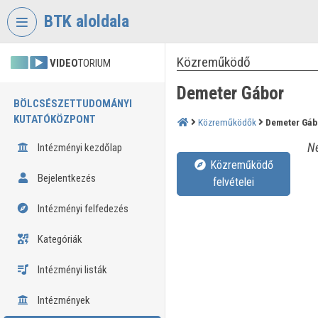
Fejléc kihagyása
Menü kihagyása
Tartalom kihagyása
BTK aloldala
Közreműködő
VIDEO
TORIUM
Demeter Gábor
BÖLCSÉSZETTUDOMÁNYI
KUTATÓKÖZPONT
Közreműködők
Demeter Gáb
Né
Intézményi kezdőlap
Közreműködő
Bejelentkezés
felvételei
Intézményi felfedezés
Kategóriák
Intézményi listák
Intézmények