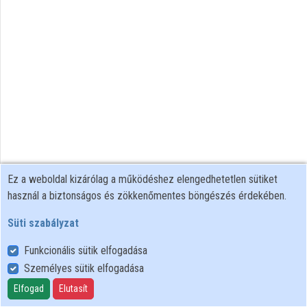
Közreműködők
Ez a weboldal kizárólag a működéshez elengedhetetlen sütiket
használ a biztonságos és zökkenőmentes böngészés érdekében.
Süti szabályzat
Funkcionális sütik elfogadása
Személyes sütik elfogadása
Felhasználói szabályzat
Adatkezelési tájékoztató
Elfogad
Elutasít
Süti szabályzat