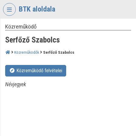
Fejléc kihagyása
Menü kihagyása
Tartalom kihagyása
BTK aloldala
Közreműködő
VIDEO
TORIUM
Serfőző Szabolcs
BÖLCSÉSZETTUDOMÁNYI
KUTATÓKÖZPONT
Közreműködők
Serfőző Szabolcs
Intézményi kezdőlap
Közreműködő felvételei
Bejelentkezés
Névjegyek
Intézményi felfedezés
Kategóriák
Intézményi listák
Intézmények