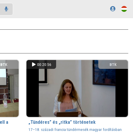
BTK
00:20:56
BTK
ll a
„Tündéres” és „ritka” történetek
17–18. századi francia tündérmesék magyar fordításban