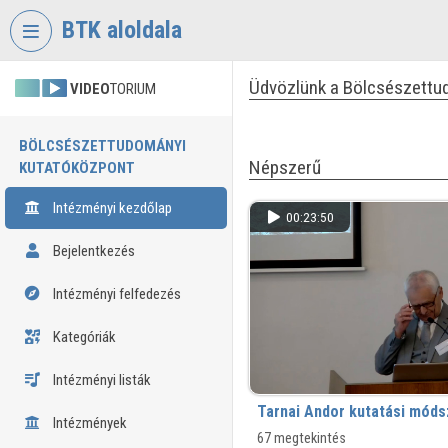
Fejléc kihagyása
Menü kihagyása
Tartalom kihagyása
BTK aloldala
Üdvözlünk a Bölcsészettu
VIDEO
TORIUM
BÖLCSÉSZETTUDOMÁNYI
Népszerű
KUTATÓKÖZPONT
Intézményi kezdőlap
00:23:50
Bejelentkezés
Intézményi felfedezés
Kategóriák
Intézményi listák
Tarnai Andor kutatási móds
Intézmények
67 megtekintés