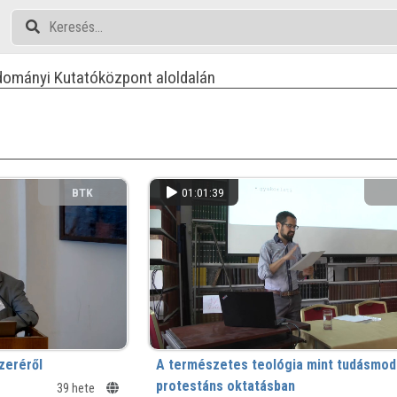
dományi Kutatóközpont aloldalán
BTK
01:01:39
zeréről
A természetes teológia mint tudásmode
protestáns oktatásban
39 hete