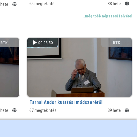
65 megtekintés
38 hete
 hete
...még több népszerű felvétel
BTK
00:23:50
BTK
Tarnai Andor kutatási módszeréről
 hete
67 megtekintés
39 hete
...még több friss felvétel