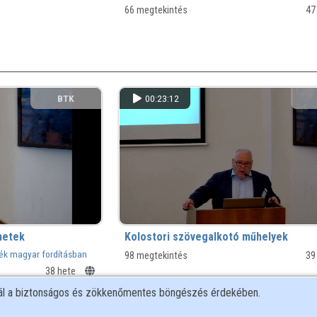
66 megtekintés
47
BTK
00:23:12
netek
Kolostori szövegalkotó műhelyek
ék magyar fordításban
98 megtekintés
39
38 hete
nál a biztonságos és zökkenőmentes böngészés érdekében.