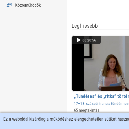
Közreműködők
Legfrissebb
00:20:56
„Tündéres” és „ritka” törté
17–18. századi francia tündérmes
65 megtekintés
Ez a weboldal kizárólag a működéshez elengedhetetlen sütiket hasz