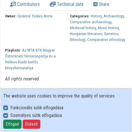
Contributors
Technical data
Share
Organizations
Owner:
Újváriné Tüskés Anna
Categories:
History
,
Archaeology
,
Comparative archaeology
,
Contributors
Medieval history
,
Music history
,
Hungarian literature
,
Genetics
,
Ethnology
,
Comparative ethnology
Playlists:
Az MTA BTK Magyar
Őstörténeti Témacsoportja és a
Helikon Kiadó kettős
könyvbemutatója
All rights reserved.
The website uses cookies to improve the quality of services.
Funkcionális sütik elfogadása
Személyes sütik elfogadása
User Policy
Adatkezelési tájékoztató (en)
Elfogad
Elutasít
Cookie Policy