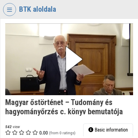
Skip header
Skip menu
Skip content
BTK aloldala
VIDEO
TORIUM
RESEARCH
CENTRE
FOR
THE
HUMANTITIES
Organization home
Log In
Magyar őstörténet – Tudomány és
hagyományőrzés c. könyv bemutatója
Organization discovery
Categories
542
view
Basic information
0.00
(from 0 ratings)
Organization playlists