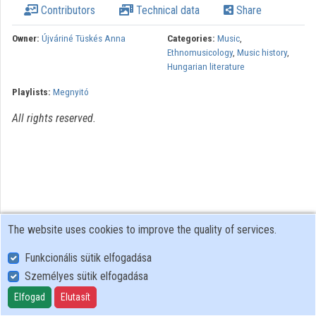
Contributors
Technical data
Share
Organizations
Owner:
Újváriné Tüskés Anna
Categories:
Music
,
Ethnomusicology
,
Music history
,
Contributors
Hungarian literature
Playlists:
Megnyitó
All rights reserved.
The website uses cookies to improve the quality of services.
Funkcionális sütik elfogadása
Személyes sütik elfogadása
User Policy
Adatkezelési tájékoztató (en)
Elfogad
Elutasít
Cookie Policy