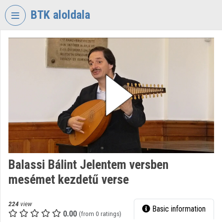
Skip header
Skip menu
Skip content
BTK aloldala
VIDEO
TORIUM
RESEARCH
CENTRE
FOR
THE
HUMANTITIES
Organization home
Log In
Balassi Bálint Jelentem versben
mesémet kezdetű verse
Organization discovery
Categories
224
view
Basic information
0.00
(from 0 ratings)
Organization playlists