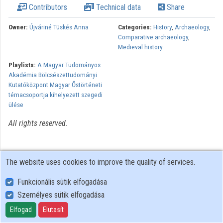
Contributors
Technical data
Share
Organizations
Owner:
Újváriné Tüskés Anna
Categories:
History
,
Archaeology
,
Comparative archaeology
,
Contributors
Medieval history
Playlists:
A Magyar Tudományos
Akadémia Bölcsészettudományi
Kutatóközpont Magyar Őstörténeti
témacsoportja kihelyezett szegedi
ülése
All rights reserved.
The website uses cookies to improve the quality of services.
Funkcionális sütik elfogadása
Személyes sütik elfogadása
User Policy
Adatkezelési tájékoztató (en)
Elfogad
Elutasít
Cookie Policy