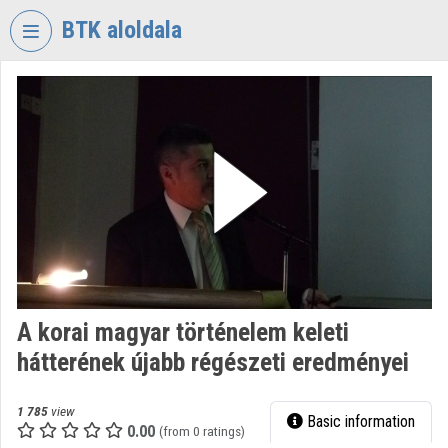
Skip header
Skip menu
Skip content
BTK aloldala
VIDEO
TORIUM
RESEARCH
CENTRE
FOR
THE
HUMANTITIES
Organization home
Log In
A korai magyar történelem keleti
hátterének újabb régészeti eredményei
Organization discovery
Categories
1 785
view
Basic information
0.00
(from 0 ratings)
Organization playlists