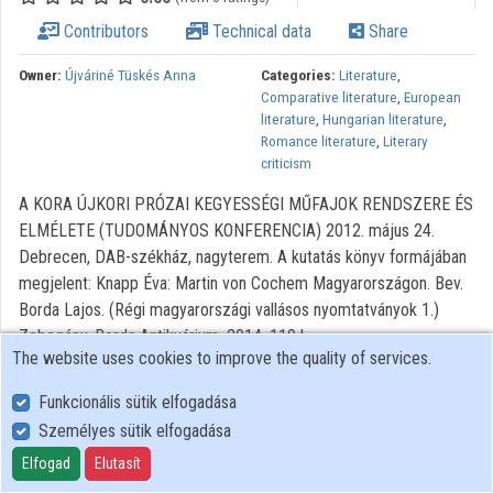
Contributors
Technical data
Share
Organizations
Owner:
Újváriné Tüskés Anna
Categories:
Literature
,
Contributors
Comparative literature
,
European
literature
,
Hungarian literature
,
Romance literature
,
Literary
criticism
A KORA ÚJKORI PRÓZAI KEGYESSÉGI MŰFAJOK RENDSZERE ÉS
ELMÉLETE (TUDOMÁNYOS KONFERENCIA) 2012. május 24.
Debrecen, DAB-székház, nagyterem. A kutatás könyv formájában
megjelent: Knapp Éva: Martin von Cochem Magyarországon. Bev.
Borda Lajos. (Régi magyarországi vallásos nyomtatványok 1.)
Zebegény, Borda Antikvárium, 2014, 119 l.
The website uses cookies to improve the quality of services.
All rights reserved.
Funkcionális sütik elfogadása
Személyes sütik elfogadása
User Policy
Elfogad
Elutasít
Adatkezelési tájékoztató (en)
Cookie Policy