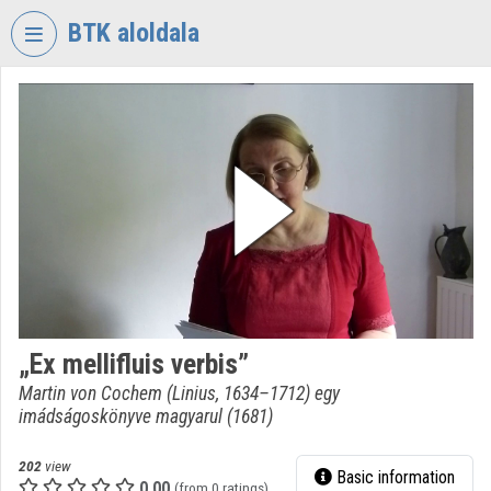
Skip header
Skip menu
Skip content
BTK aloldala
VIDEO
TORIUM
RESEARCH
CENTRE
FOR
THE
HUMANTITIES
Organization home
Log In
„Ex mellifluis verbis”
Martin von Cochem (Linius, 1634–1712) egy
Organization discovery
imádságoskönyve magyarul (1681)
Categories
202
view
Basic information
0.00
Organization playlists
(from 0 ratings)