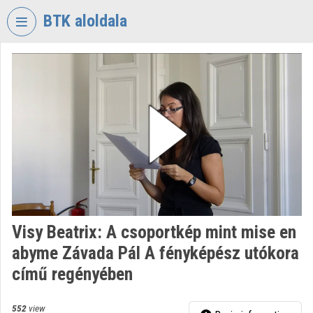
Skip header
Skip menu
Skip content
BTK aloldala
VIDEO
TORIUM
RESEARCH
CENTRE
FOR
THE
HUMANTITIES
Organization home
Log In
Visy Beatrix: A csoportkép mint mise en
abyme Závada Pál A fényképész utókora
Organization discovery
című regényében
Categories
552
view
Organization playlists