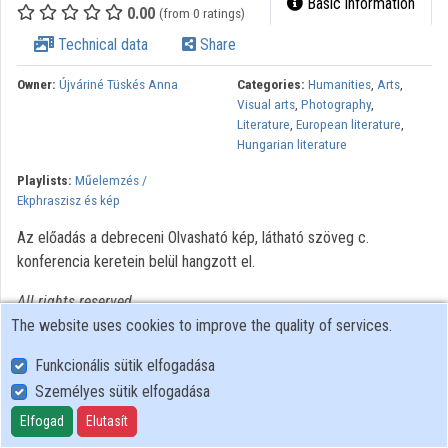
Basic information
0.00
(from 0 ratings)
Organizations
Technical data
Share
Contributors
Owner:
Újváriné Tüskés Anna
Categories:
Humanities
,
Arts
,
Visual arts
,
Photography
,
Literature
,
European literature
,
Hungarian literature
Playlists:
Műelemzés /
Ekphraszisz és kép
Az előadás a debreceni Olvasható kép, látható szöveg c.
konferencia keretein belül hangzott el.
All rights reserved.
The website uses cookies to improve the quality of services.
Funkcionális sütik elfogadása
Személyes sütik elfogadása
User Policy
Adatkezelési tájékoztató (en)
Elfogad
Elutasít
Cookie Policy