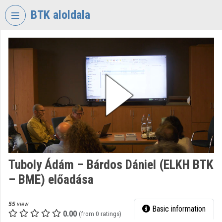
Skip header
Skip menu
Skip content
BTK aloldala
VIDEO
TORIUM
RESEARCH
CENTRE
FOR
THE
HUMANTITIES
Organization home
Log In
Tuboly Ádám – Bárdos Dániel (ELKH BTK
– BME) előadása
Organization discovery
Categories
55
view
Basic information
0.00
(from 0 ratings)
Organization playlists