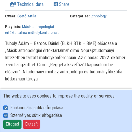
Technical data
Share
Organizations
Owner:
Égető Attila
Categories:
Ethnology
Contributors
Playlists:
Másik antropológiai
értéktartalma műhelykonferencia
Tuboly Ádám – Bárdos Dániel (ELKH BTK – BME) előadása a
„Másik antropológiai értéktartalma” című Néprajztudományi
Intézetben tartott műhelykonferencián. Az előadás 2022. október
7-én hangzott el. Címe: „Reggel a kávéfőzőt kapcsolom be
először”: A tudomány mint az antropológia és tudományfilozófia
hétköznapi tárgya.
The website uses cookies to improve the quality of services.
Funkcionális sütik elfogadása
Személyes sütik elfogadása
User Policy
Adatkezelési tájékoztató (en)
Elfogad
Elutasít
Cookie Policy