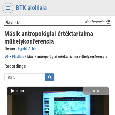
Skip header
Skip menu
Skip content
BTK aloldala
Playlists
Konferencia
VIDEO
TORIUM
Másik antropológiai értéktartalma
RESEARCH
műhelykonferencia
CENTRE
Owner:
Égető Attila
FOR
THE
Playlists
Másik antropológiai értéktartalma műhelykonferencia
HUMANTITIES
Recordings
Organization home
Log In
00:33:53
BTK
Organization discovery
Categories
Organization playlists