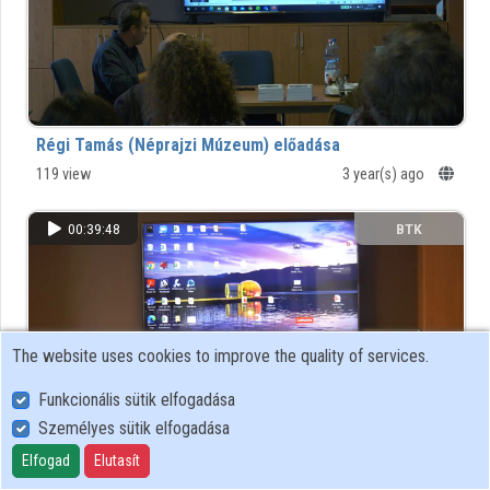
Organizations
Contributors
Régi Tamás (Néprajzi Múzeum) előadása
119 view
3 year(s) ago
00:39:48
BTK
The website uses cookies to improve the quality of services.
Funkcionális sütik elfogadása
Személyes sütik elfogadása
Elfogad
Elutasít
Sárkány Mihály (ELKH BTK) előadása