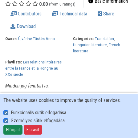
Basic information
0.00
(from 0 ratings)
Organizations
Contributors
Technical data
Share
Contributors
Download
Owner:
Újváriné Tüskés Anna
Categories:
Translation
,
Hungarian literature
,
French
literature
Playlists:
Les relations littéraires
entre la France et la Hongrie au
XXe siècle
Minden jog fenntartva.
The website uses cookies to improve the quality of services.
Funkcionális sütik elfogadása
Személyes sütik elfogadása
User Policy
Adatkezelési tájékoztató (en)
Elfogad
Elutasít
Cookie Policy