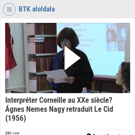
Skip header
Skip menu
Skip content
BTK aloldala
VIDEO
TORIUM
RESEARCH
CENTRE
FOR
THE
HUMANTITIES
Organization home
Log In
Interpréter Corneille au XXe siècle?
Ágnes Nemes Nagy retraduit Le Cid
Organization discovery
(1956)
Categories
285
view
Organization playlists