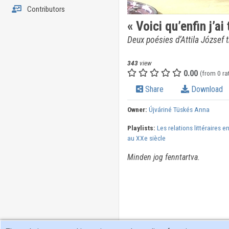
Contributors
« Voici qu’enfin j’a
Deux poésies d’Attila József t
343
view
0.00
(from 0 ra
Share
Download
Owner:
Újváriné Tüskés Anna
Playlists:
Les relations littéraires e
au XXe siècle
Minden jog fenntartva.