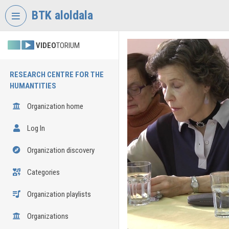
Skip header
Skip menu
Skip content
BTK aloldala
VIDEO
TORIUM
RESEARCH CENTRE FOR THE
HUMANTITIES
Organization home
Log In
Organization discovery
Categories
Organization playlists
Organizations