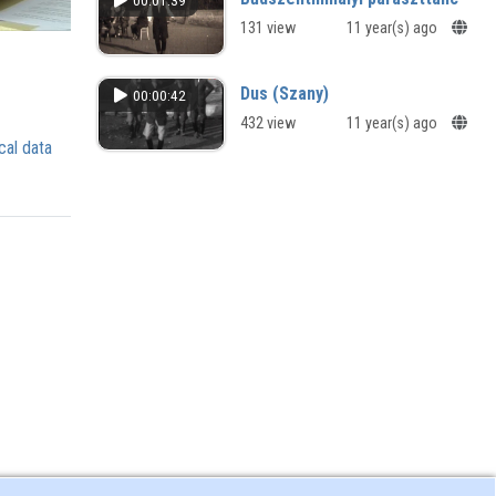
00:01:39
131 view
11 year(s) ago
Dus (Szany)
00:00:42
432 view
11 year(s) ago
cal data