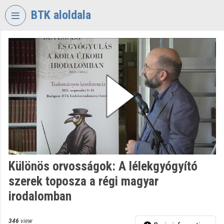
Skip header
Skip menu
Skip content
BTK aloldala
VIDEO
TORIUM
RESEARCH
CENTRE
FOR
THE
HUMANTITIES
Organization home
Log In
Különös orvosságok: A lélekgyógyító
szerek toposza a régi magyar
Organization discovery
irodalomban
Categories
346
view
Organization playlists