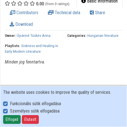
Basic information
0.00
(from 0 ratings)
Organizations
Contributors
Technical data
Share
Contributors
Download
Owner:
Újváriné Tüskés Anna
Categories:
Hungarian literature
Playlists:
Sickness and Healing in
Early Modern Literature
Minden jog fenntartva.
The website uses cookies to improve the quality of services.
Funkcionális sütik elfogadása
Személyes sütik elfogadása
User Policy
Adatkezelési tájékoztató (en)
Elfogad
Elutasít
Cookie Policy