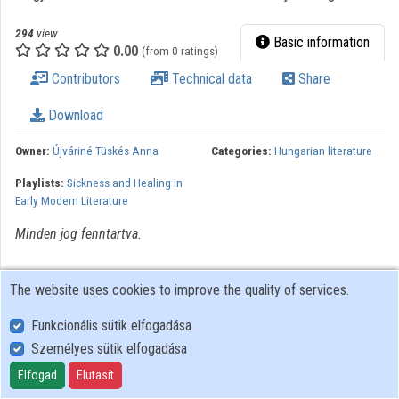
294
view
Organizations
Basic information
0.00
(from 0 ratings)
Contributors
Contributors
Technical data
Share
Download
Owner:
Újváriné Tüskés Anna
Categories:
Hungarian literature
Playlists:
Sickness and Healing in
Early Modern Literature
Minden jog fenntartva.
The website uses cookies to improve the quality of services.
Funkcionális sütik elfogadása
Személyes sütik elfogadása
User Policy
Adatkezelési tájékoztató (en)
Elfogad
Elutasít
Cookie Policy