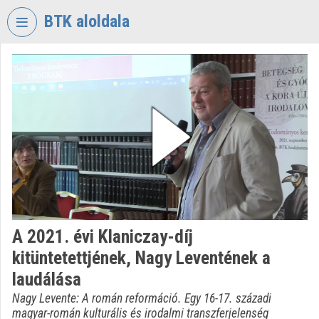
Skip header
Skip menu
Skip content
BTK aloldala
VIDEO
TORIUM
RESEARCH
CENTRE
FOR
THE
HUMANTITIES
Organization home
Log In
A 2021. évi Klaniczay-díj
kitüntetettjének, Nagy Leventének a
Organization discovery
laudálása
Categories
Nagy Levente: A román reformáció. Egy 16-17. századi
magyar-román kulturális és irodalmi transzferjelenség
Organization playlists