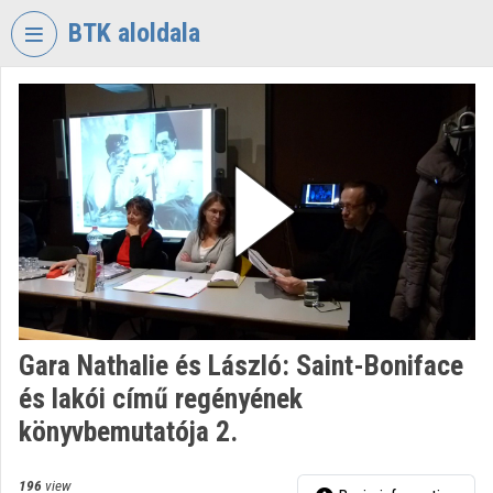
Skip header
Skip menu
Skip content
BTK aloldala
VIDEO
TORIUM
RESEARCH
CENTRE
FOR
THE
HUMANTITIES
Organization home
Log In
Gara Nathalie és László: Saint-Boniface
és lakói című regényének
Organization discovery
könyvbemutatója 2.
Categories
196
view
Organization playlists