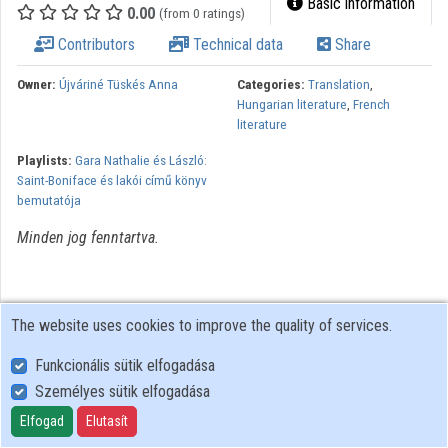
Basic information
0.00
(from 0 ratings)
Organizations
Contributors
Technical data
Share
Contributors
Owner:
Újváriné Tüskés Anna
Categories:
Translation
,
Hungarian literature
,
French
literature
Playlists:
Gara Nathalie és László:
Saint-Boniface és lakói című könyv
bemutatója
Minden jog fenntartva.
The website uses cookies to improve the quality of services.
Funkcionális sütik elfogadása
Személyes sütik elfogadása
User Policy
Adatkezelési tájékoztató (en)
Elfogad
Elutasít
Cookie Policy