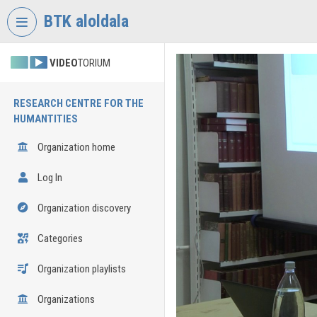
Skip header
Skip menu
Skip content
BTK aloldala
VIDEO
TORIUM
RESEARCH CENTRE FOR THE
HUMANTITIES
Organization home
Log In
Organization discovery
Categories
Organization playlists
Organizations