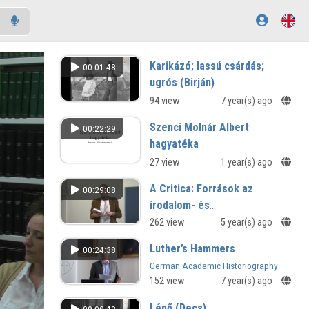
Karikázó; lassú csárdás;
00:01:48
ugrós (Birján)
94 view
7 year(s) ago
Szenci Molnár Albert
00:22:29
hagyatéka
27 view
1 year(s) ago
A Critica: Források az
00:29:08
irodalom- és
kultúratudományi szakkritika
262 view
5 year(s) ago
történetéhez 1986–2020 című
Luther’s Hammers
00:24:38
könyv bemutatása
German Academic Historiography
and Popular Memory of the
152 view
7 year(s) ago
Reformation in the Context of the
2017 Anniversary
Lépő (Decs)