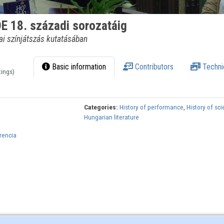
E 18. századi sorozatáig
ai színjátszás kutatásában
Basic information
Contributors
Techni
tings)
Categories:
History of performance
,
History of sc
Hungarian literature
rencia