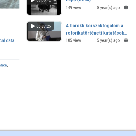
00:00:42
149 view
8 year(s) ago
A barokk korszakfogalom a
00:37:25
retorikatörténeti kutatások
kiteljesedése után
cal data
105 view
5 year(s) ago
ience
,