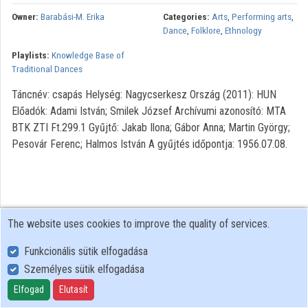
Owner:
Barabási-M. Erika
Categories:
Arts
,
Performing arts
,
Organizations
Dance
,
Folklore
,
Ethnology
Playlists:
Knowledge Base of
Contributors
Traditional Dances
Táncnév: csapás Helység: Nagycserkesz Ország (2011): HUN
Előadók: Adami István; Smilek József Archívumi azonosító: MTA
BTK ZTI Ft.299.1 Gyűjtő: Jakab Ilona; Gábor Anna; Martin György;
Pesovár Ferenc; Halmos István A gyűjtés időpontja: 1956.07.08.
The website uses cookies to improve the quality of services.
Funkcionális sütik elfogadása
Személyes sütik elfogadása
User Policy
Adatkezelési tájékoztató (en)
Elfogad
Elutasít
Cookie Policy