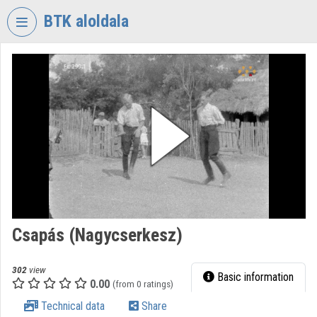
Skip header
Skip menu
Skip content
BTK aloldala
VIDEO
TORIUM
RESEARCH
CENTRE
FOR
THE
HUMANTITIES
Organization home
Log In
Csapás (Nagycserkesz)
Organization discovery
302
view
Basic information
0.00
(from 0 ratings)
Categories
Technical data
Share
Organization playlists