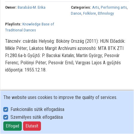
Owner:
Barabási-M. Erika
Categories:
Arts
,
Performing arts
,
Organizations
Dance
,
Folklore
,
Ethnology
Playlists:
Knowledge Base of
Contributors
Traditional Dances
Táncnév: csárdás Helység: Bököny Ország (2011): HUN Előadók:
Mikle Péter; Lakatos Margit Archívumi azonosító: MTA BTK ZTI
Ft.280.6a-b Gyűjtő: P. Bacskai Katalin; Martin György; Pesovár
Ferenc; Polónyi Péter; Pesovár Ernő; Vargyas Lajos A gyűjtés
időpontja: 1955.12.18.
The website uses cookies to improve the quality of services.
Funkcionális sütik elfogadása
Személyes sütik elfogadása
User Policy
Adatkezelési tájékoztató (en)
Elfogad
Elutasít
Cookie Policy