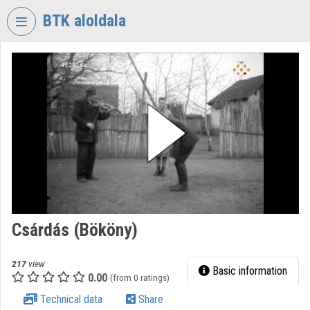
Skip header
Skip menu
Skip content
BTK aloldala
VIDEO
TORIUM
RESEARCH
CENTRE
FOR
THE
HUMANTITIES
Organization home
Log In
Csárdás (Bököny)
Organization discovery
217
view
Basic information
0.00
(from 0 ratings)
Categories
Technical data
Share
Organization playlists