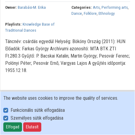
Owner:
Barabási-M. Erika
Categories:
Arts
,
Performing arts
,
Organizations
Dance
,
Folklore
,
Ethnology
Playlists:
Knowledge Base of
Contributors
Traditional Dances
Táncnév: csárdás egyedül Helység: Bököny Ország (2011): HUN
Előadók: Farkas György Archívumi azonosító: MTA BTK ZTI
Ft.280.3 Gyűjtő: P. Bacskai Katalin; Martin György; Pesovár Ferenc;
Polónyi Péter; Pesovár Ernő; Vargyas Lajos A gyűjtés időpontja:
1955.12.18.
The website uses cookies to improve the quality of services.
Funkcionális sütik elfogadása
Személyes sütik elfogadása
User Policy
Adatkezelési tájékoztató (en)
Elfogad
Elutasít
Cookie Policy