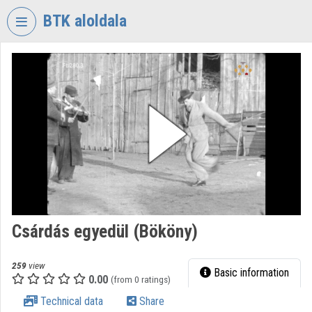
Skip header
Skip menu
Skip content
BTK aloldala
VIDEO
TORIUM
RESEARCH
CENTRE
FOR
THE
HUMANTITIES
Organization home
Log In
Csárdás egyedül (Bököny)
Organization discovery
259
view
Basic information
0.00
(from 0 ratings)
Categories
Technical data
Share
Organization playlists