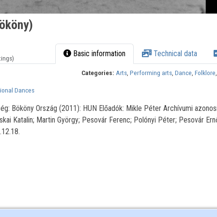
Bököny)
Basic information
Technical data
tings)
Categories:
Arts
,
Performing arts
,
Dance
,
Folklore
tional Dances
ség: Bököny Ország (2011): HUN Előadók: Mikle Péter Archívumi azonos
skai Katalin; Martin György; Pesovár Ferenc; Polónyi Péter; Pesovár Ern
.12.18.