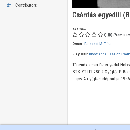
Contributors
Csárdás egyedül (
181
view
0.00
(from 0 ra
Owner:
Barabási-M. Erika
Playlists:
Knowledge Base of Tradi
Táncnév: csárdás egyedül Hely
BTK ZTI Ft.280.2 Gyűjtő: P. Bac
Lajos A gyűjtés időpontja: 1955