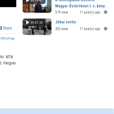
00:19:41
Magyar Őstörténet I. c. könyv
bemutatója
579 view
11 year(s) ago
Jókai sottis
00:01:35
Share
422 view
11 year(s) ago
,
Ethnology
ító: MTA
ő; Vargyas