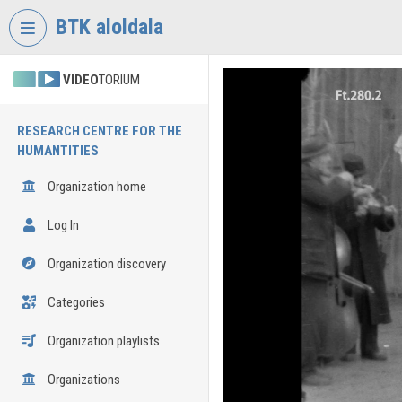
Skip header
Skip menu
Skip content
BTK aloldala
VIDEO
TORIUM
RESEARCH CENTRE FOR THE
HUMANTITIES
Organization home
Log In
Organization discovery
Categories
Organization playlists
Organizations