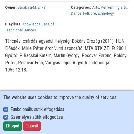
Owner:
Barabási-M. Erika
Categories:
Arts
,
Performing arts
,
Organizations
Dance
,
Folklore
,
Ethnology
Playlists:
Knowledge Base of
Contributors
Traditional Dances
Táncnév: csárdás egyedül Helység: Bököny Ország (2011): HUN
Előadók: Mikle Péter Archívumi azonosító: MTA BTK ZTI Ft.280.1
Gyűjtő: P. Bacskai Katalin; Martin György; Pesovár Ferenc; Polónyi
Péter; Pesovár Ernő; Vargyas Lajos A gyűjtés időpontja:
1955.12.18.
The website uses cookies to improve the quality of services.
Funkcionális sütik elfogadása
Személyes sütik elfogadása
User Policy
Adatkezelési tájékoztató (en)
Elfogad
Elutasít
Cookie Policy