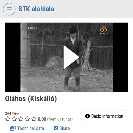
Skip header
Skip menu
Skip content
BTK aloldala
VIDEO
TORIUM
RESEARCH
CENTRE
FOR
THE
HUMANTITIES
Organization home
Log In
Oláhos (Kiskálló)
Organization discovery
264
view
Basic information
0.00
(from 0 ratings)
Categories
Technical data
Share
Organization playlists