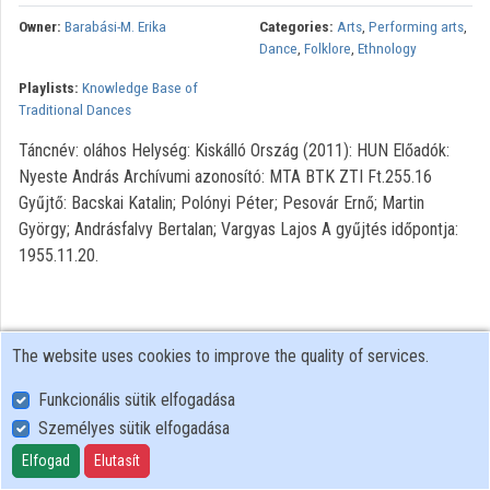
Owner:
Barabási-M. Erika
Categories:
Arts
,
Performing arts
,
Organizations
Dance
,
Folklore
,
Ethnology
Playlists:
Knowledge Base of
Contributors
Traditional Dances
Táncnév: oláhos Helység: Kiskálló Ország (2011): HUN Előadók:
Nyeste András Archívumi azonosító: MTA BTK ZTI Ft.255.16
Gyűjtő: Bacskai Katalin; Polónyi Péter; Pesovár Ernő; Martin
György; Andrásfalvy Bertalan; Vargyas Lajos A gyűjtés időpontja:
1955.11.20.
The website uses cookies to improve the quality of services.
Funkcionális sütik elfogadása
Személyes sütik elfogadása
User Policy
Adatkezelési tájékoztató (en)
Elfogad
Elutasít
Cookie Policy