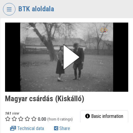
Skip header
Skip menu
Skip content
BTK aloldala
VIDEO
TORIUM
RESEARCH
CENTRE
FOR
THE
HUMANTITIES
Organization home
Log In
Magyar csárdás (Kiskálló)
Organization discovery
161
view
Basic information
0.00
(from 0 ratings)
Categories
Technical data
Share
Organization playlists