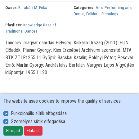
Owner:
Barabási-M. Erika
Categories:
Arts
,
Performing arts
,
Organizations
Dance
,
Folklore
,
Ethnology
Playlists:
Knowledge Base of
Contributors
Traditional Dances
Táncnév: magyar csárdás Helység: Kiskálló Ország (2011): HUN
Előadók: Plainer György; Kiss Erzsébet Archívumi azonosító: MTA
BTK ZTI Ft.255.11 Gyűjtő: Bacskai Katalin; Polónyi Péter; Pesovár
Ernő; Martin György; Andrásfalvy Bertalan; Vargyas Lajos A gyűjtés
időpontja: 1955.11.20.
The website uses cookies to improve the quality of services.
Funkcionális sütik elfogadása
Személyes sütik elfogadása
User Policy
Adatkezelési tájékoztató (en)
Elfogad
Elutasít
Cookie Policy