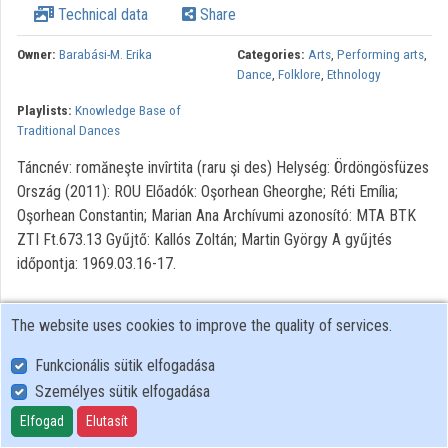
Technical data
Share
Organizations
Owner:
Barabási-M. Erika
Categories:
Arts
,
Performing arts
,
Dance
,
Folklore
,
Ethnology
Contributors
Playlists:
Knowledge Base of
Traditional Dances
Táncnév: romăneşte invîrtita (raru şi des) Helység: Ördöngösfüzes
Ország (2011): ROU Előadók: Oşorhean Gheorghe; Réti Emília;
Oşorhean Constantin; Marian Ana Archívumi azonosító: MTA BTK
ZTI Ft.673.13 Gyűjtő: Kallós Zoltán; Martin György A gyűjtés
időpontja: 1969.03.16-17.
The website uses cookies to improve the quality of services.
Funkcionális sütik elfogadása
Személyes sütik elfogadása
User Policy
Adatkezelési tájékoztató (en)
Elfogad
Elutasít
Cookie Policy