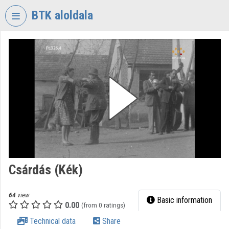
Skip header
Skip menu
Skip content
BTK aloldala
VIDEO
TORIUM
RESEARCH
CENTRE
FOR
THE
HUMANTITIES
Organization home
Log In
Csárdás (Kék)
Organization discovery
64
view
Basic information
0.00
(from 0 ratings)
Categories
Technical data
Share
Organization playlists