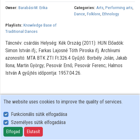
Owner:
Barabási-M. Erika
Categories:
Arts
,
Performing arts
,
Organizations
Dance
,
Folklore
,
Ethnology
Playlists:
Knowledge Base of
Contributors
Traditional Dances
Táncnév: csárdás Helység: Kék Ország (2011): HUN Előadók:
Simon István ifj.; Farkas Lajosné Tóth Piroska ifj. Archívumi
azonosító: MTA BTK ZTI Ft.326.4 Gyűjtő: Borbély Jolán; Jakab
Ilona; Martin György; Pesovár Ernő; Pesovár Ferenc; Halmos
István A gyűjtés időpontja: 1957.04.26.
The website uses cookies to improve the quality of services.
Funkcionális sütik elfogadása
Személyes sütik elfogadása
User Policy
Adatkezelési tájékoztató (en)
Elfogad
Elutasít
Cookie Policy