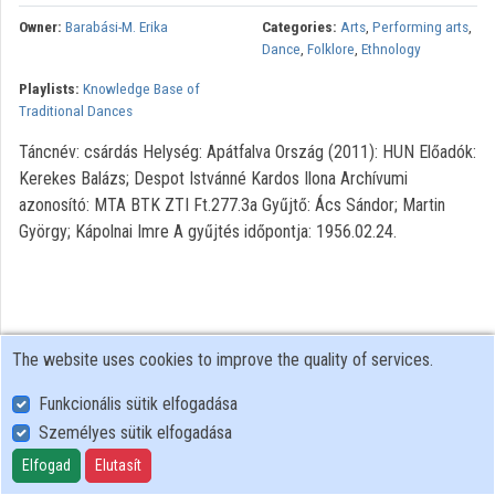
Owner:
Barabási-M. Erika
Categories:
Arts
,
Performing arts
,
Organizations
Dance
,
Folklore
,
Ethnology
Playlists:
Knowledge Base of
Contributors
Traditional Dances
Táncnév: csárdás Helység: Apátfalva Ország (2011): HUN Előadók:
Kerekes Balázs; Despot Istvánné Kardos Ilona Archívumi
azonosító: MTA BTK ZTI Ft.277.3a Gyűjtő: Ács Sándor; Martin
György; Kápolnai Imre A gyűjtés időpontja: 1956.02.24.
The website uses cookies to improve the quality of services.
Funkcionális sütik elfogadása
Személyes sütik elfogadása
User Policy
Adatkezelési tájékoztató (en)
Elfogad
Elutasít
Cookie Policy