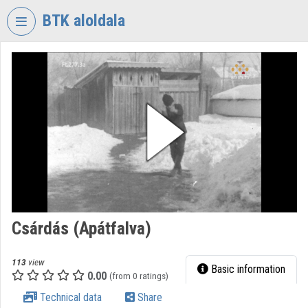
Skip header
Skip menu
Skip content
BTK aloldala
VIDEO
TORIUM
RESEARCH
CENTRE
FOR
THE
HUMANTITIES
Organization home
Log In
Csárdás (Apátfalva)
Organization discovery
113
view
Basic information
0.00
(from 0 ratings)
Categories
Technical data
Share
Organization playlists