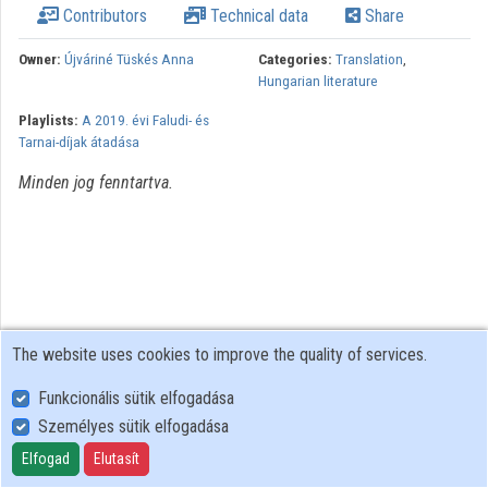
Contributors
Technical data
Share
Organizations
Owner:
Újváriné Tüskés Anna
Categories:
Translation
,
Hungarian literature
Contributors
Playlists:
A 2019. évi Faludi- és
Tarnai-díjak átadása
Minden jog fenntartva.
The website uses cookies to improve the quality of services.
Funkcionális sütik elfogadása
Személyes sütik elfogadása
User Policy
Adatkezelési tájékoztató (en)
Elfogad
Elutasít
Cookie Policy