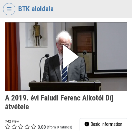
Skip header
Skip menu
Skip content
BTK aloldala
VIDEO
TORIUM
RESEARCH
CENTRE
FOR
THE
HUMANTITIES
Organization home
Log In
A 2019. évi Faludi Ferenc Alkotói Díj
átvétele
Organization discovery
Categories
142
view
Basic information
0.00
(from 0 ratings)
Organization playlists