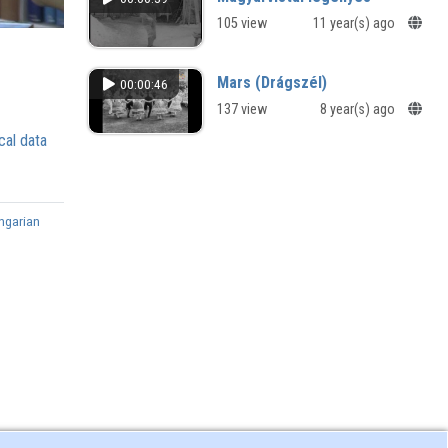
105 view
11 year(s) ago
Mars (Drágszél)
00:00:46
137 view
8 year(s) ago
cal data
ngarian