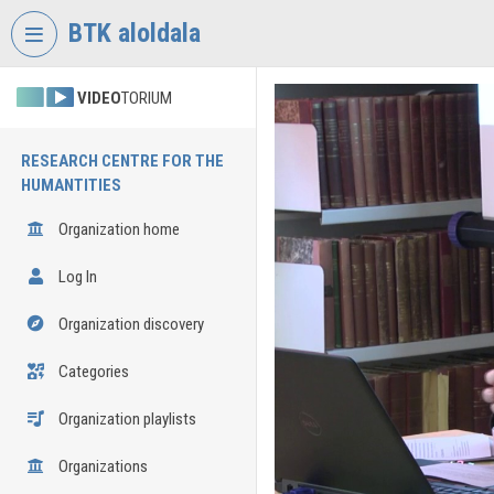
Skip header
Skip menu
Skip content
BTK aloldala
VIDEO
TORIUM
RESEARCH CENTRE FOR THE
HUMANTITIES
Organization home
Log In
Organization discovery
Categories
Organization playlists
Organizations