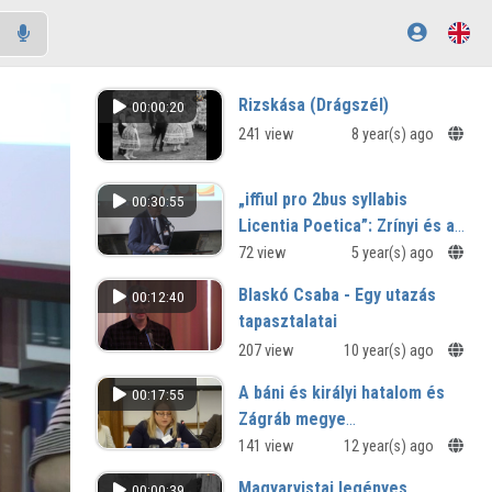
Rizskása (Drágszél)
00:00:20
241 view
8 year(s) ago
„iffiul pro 2bus syllabis
00:30:55
Licentia Poetica”: Zrínyi és a
magyar nemzeti vers-idom
72 view
5 year(s) ago
Blaskó Csaba - Egy utazás
00:12:40
tapasztalatai
207 view
10 year(s) ago
A báni és királyi hatalom és
00:17:55
Zágráb megye
nemességének viszonya
141 view
12 year(s) ago
Zsigmond király korában
Magyarvistai legényes
00:00:39