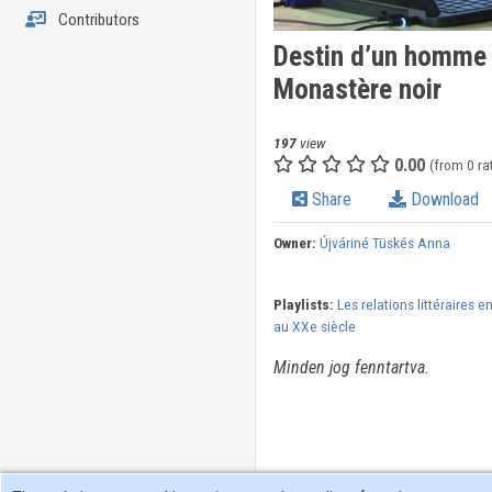
Contributors
Destin d’un homme 
Monastère noir
197
view
0.00
(from 0 ra
Share
Download
Owner:
Újváriné Tüskés Anna
Playlists:
Les relations littéraires e
au XXe siècle
Minden jog fenntartva.