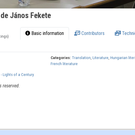
e de János Fekete
Basic information
Contributors
Techni
tings)
Categories:
Translation
,
Literature
,
Hungarian lite
French literature
- Lights of a Century
s reserved.