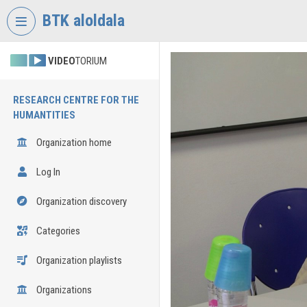
Skip header
Skip menu
Skip content
BTK aloldala
VIDEO
TORIUM
RESEARCH CENTRE FOR THE
HUMANTITIES
Organization home
Log In
Organization discovery
Categories
Organization playlists
Organizations