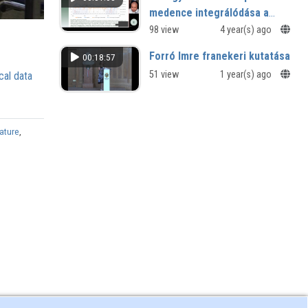
medence integrálódása a
kontinentális
98 view
4 year(s) ago
gabonakereskedelmi
Forró Imre franekeri kutatása
00:18:57
hálózatba 1790–1820: a táj
51 view
1 year(s) ago
cal data
piacközpontosodása
rature
,