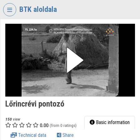
Skip header
Skip menu
Skip content
BTK aloldala
VIDEO
TORIUM
RESEARCH
CENTRE
FOR
THE
HUMANTITIES
Organization home
Log In
Lőrincrévi pontozó
Organization discovery
150
view
Basic information
0.00
(from 0 ratings)
Categories
Technical data
Share
Organization playlists