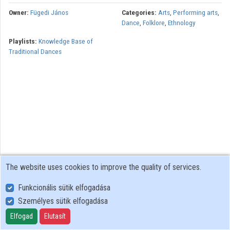
Owner:
Fügedi János
Categories:
Arts
,
Performing arts
,
Organizations
Dance
,
Folklore
,
Ethnology
Playlists:
Knowledge Base of
Contributors
Traditional Dances
The website uses cookies to improve the quality of services.
Funkcionális sütik elfogadása
Személyes sütik elfogadása
User Policy
Adatkezelési tájékoztató (en)
Elfogad
Elutasít
Cookie Policy