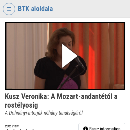
Skip header
Skip menu
Skip content
BTK aloldala
VIDEO
TORIUM
RESEARCH
CENTRE
FOR
THE
HUMANTITIES
Organization home
Log In
Kusz Veronika: A Mozart-andantétól a
rostélyosig
Organization discovery
A Dohnányi-interjúk néhány tanulságáról
Categories
232
view
Basic information
Organization playlists