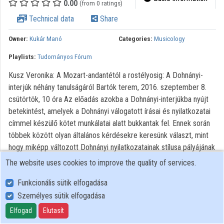
0.00
(from 0 ratings)
Technical data
Share
Organizations
Owner:
Kukár Manó
Categories:
Musicology
Contributors
Playlists:
Tudományos Fórum
Kusz Veronika: A Mozart-andantétól a rostélyosig: A Dohnányi-
interjúk néhány tanulságáról Bartók terem, 2016. szeptember 8.
csütörtök, 10 óra Az előadás azokba a Dohnányi-interjúkba nyújt
betekintést, amelyek a Dohnányi válogatott írásai és nyilatkozatai
címmel készülő kötet munkálatai alatt bukkantak fel. Ennek során
többek között olyan általános kérdésekre keresünk választ, mint
hogy miképp változott Dohnányi nyilatkozatainak stílusa pályájának
hat évtizede során, hogyan vélekedett kortársairól, s hogyan ítélte
The website uses cookies to improve the quality of services.
meg saját zongoraművészi tevékenységét és zeneszerzői
Funkcionális sütik elfogadása
stílusát, illetve milyen elgondolások vezérelték rádiós és
filharmóniai vezetői tevékenységét. Emellett arról is szó esik
Személyes sütik elfogadása
majd, hogyan memorizált partitúrákat első olvasásra, miért nem
Elfogad
Elutasít
kell gyakorolnia bizonyos hangversenyeire, miért gondolta, hogy a