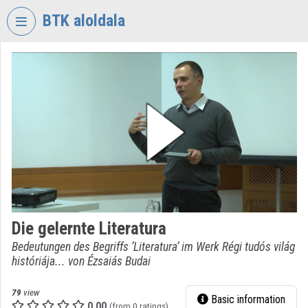
Skip header
Skip menu
Skip content
BTK aloldala
VIDEO
TORIUM
RESEARCH
CENTRE
FOR
THE
HUMANTITIES
Organization home
Log In
Die gelernte Literatura
Bedeutungen des Begriffs ’Literatura’ im Werk Régi tudós világ
Organization discovery
históriája... von Ézsaiás Budai
Categories
79
view
Basic information
0.00
Organization playlists
(from 0 ratings)