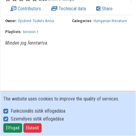
Contributors
Technical data
Share
Organizations
Owner:
Újváriné Tüskés Anna
Categories:
Hungarian literature
Contributors
Playlists:
Session 1
Minden jog fenntartva.
The website uses cookies to improve the quality of services.
Funkcionális sütik elfogadása
Személyes sütik elfogadása
User Policy
Adatkezelési tájékoztató (en)
Elfogad
Elutasít
Cookie Policy