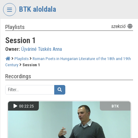
Skip header
Skip menu
Skip content
BTK aloldala
Playlists
szekció
VIDEO
TORIUM
Session 1
RESEARCH
Owner:
Újváriné Tüskés Anna
CENTRE
FOR
Playlists
Roman Poets in Hungarian Literature of the 18th and 19th
Century
Session 1
THE
HUMANTITIES
Recordings
Organization home
Log In
00:22:25
BTK
Organization discovery
Categories
Organization playlists