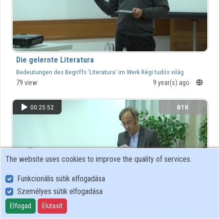
Organizations
Contributors
Die gelernte Literatura
Bedeutungen des Begriffs ’Literatura’ im Werk Régi tudós világ
históriája... von Ézsaiás Budai
79 view
9 year(s) ago
00:25:52
BTK
The website uses cookies to improve the quality of services.
Funkcionális sütik elfogadása
Személyes sütik elfogadása
Elfogad
Elutasít
Horaz-Rezeption und Empfindsamkeit in der Dichtung