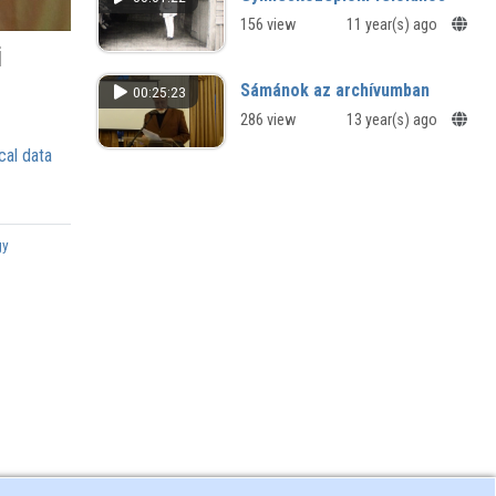
156 view
11 year(s) ago
i
Sámánok az archívumban
00:25:23
286 view
13 year(s) ago
cal data
gy