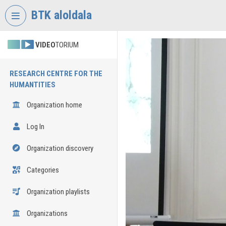
Skip header
Skip menu
Skip content
BTK aloldala
VIDEO
TORIUM
RESEARCH CENTRE FOR THE
HUMANTITIES
Organization home
Log In
Organization discovery
Categories
Organization playlists
Organizations