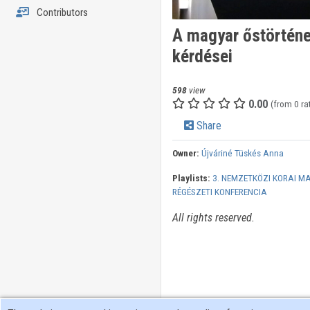
Contributors
A magyar őstörténet
kérdései
598
view
0.00
(from 0 ra
Share
Owner:
Újváriné Tüskés Anna
Playlists:
3. NEMZETKÖZI KORAI M
RÉGÉSZETI KONFERENCIA
All rights reserved.