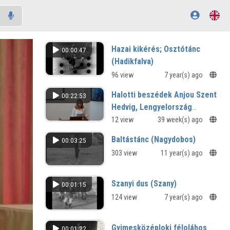
Hazai kikérés; Osztótánc
00:00:47
(Hadikfalva)
96 view
7 year(s) ago
Halotti beszédek Anjou Szent
00:22:53
Hedvig, Lengyelország
királynője tiszteletére
12 view
39 week(s) ago
Baltástánc (Nagydobos)
00:03:25
303 view
11 year(s) ago
Szanyi dus (Szany)
00:01:15
124 view
7 year(s) ago
Gyimesközéploki féloláhos
00:01:22