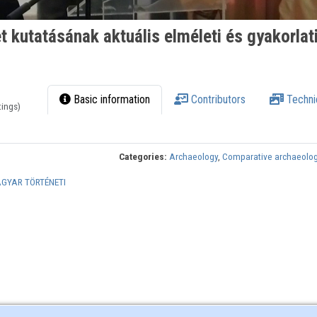
 kutatásának aktuális elméleti és gyakorlat
Basic information
Contributors
Techni
tings)
Categories:
Archaeology
,
Comparative archaeolo
AGYAR TÖRTÉNETI