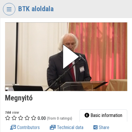
Skip header
Skip menu
Skip content
BTK aloldala
VIDEO
TORIUM
RESEARCH
CENTRE
FOR
THE
HUMANTITIES
Organization home
Log In
Megnyitó
Organization discovery
166
view
Basic information
0.00
(from 0 ratings)
Categories
Contributors
Technical data
Share
Organization playlists