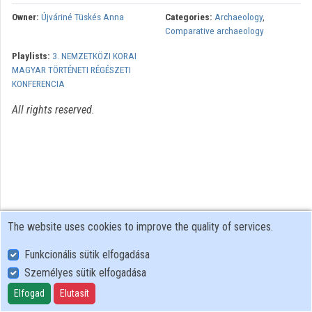
Owner:
Újváriné Tüskés Anna
Categories:
Archaeology
,
Organizations
Comparative archaeology
Playlists:
3. NEMZETKÖZI KORAI
Contributors
MAGYAR TÖRTÉNETI RÉGÉSZETI
KONFERENCIA
All rights reserved.
The website uses cookies to improve the quality of services.
Funkcionális sütik elfogadása
Személyes sütik elfogadása
User Policy
Adatkezelési tájékoztató (en)
Elfogad
Elutasít
Cookie Policy