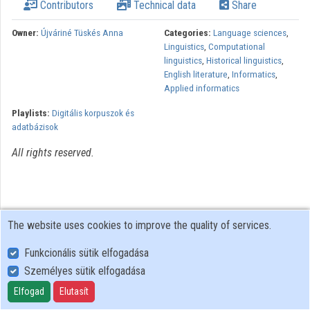
Contributors
Technical data
Share
Organizations
Owner:
Újváriné Tüskés Anna
Categories:
Language sciences
,
Linguistics
,
Computational
Contributors
linguistics
,
Historical linguistics
,
English literature
,
Informatics
,
Applied informatics
Playlists:
Digitális korpuszok és
adatbázisok
All rights reserved.
The website uses cookies to improve the quality of services.
Funkcionális sütik elfogadása
Személyes sütik elfogadása
User Policy
Adatkezelési tájékoztató (en)
Elfogad
Elutasít
Cookie Policy