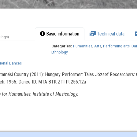
Basic information
Technical data
tings)
Categories:
Humanities
,
Arts
,
Performing arts
,
Da
Ethnology
tional Dances
tamási Country (2011): Hungary Performer: Tálas József Researchers:
rch: 1955. Dance ID: MTA BTK ZTI Ft.256.12a
for Humanities, Institute of Musicology.