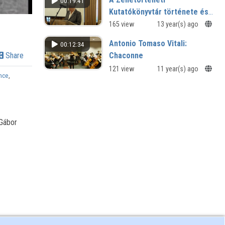
00:19:41
Kutatókönyvtár története és
gyűjteményei
165 view
13 year(s) ago
Antonio Tomaso Vitali:
00:12:34
Chaconne
Share
121 view
11 year(s) ago
nce
,
 Gábor