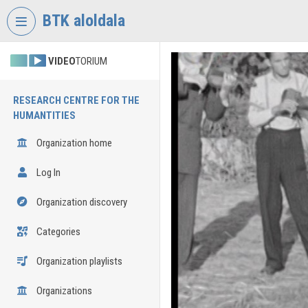
Skip header
Skip menu
Skip content
BTK aloldala
VIDEO
TORIUM
RESEARCH CENTRE FOR THE
HUMANTITIES
Organization home
Log In
Organization discovery
Categories
Organization playlists
Organizations