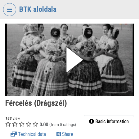
Skip header
Skip menu
Skip content
BTK aloldala
VIDEO
TORIUM
RESEARCH
CENTRE
FOR
THE
HUMANTITIES
Organization home
Log In
Fércelés (Drágszél)
Organization discovery
143
view
Basic information
0.00
(from 0 ratings)
Categories
Technical data
Share
Organization playlists