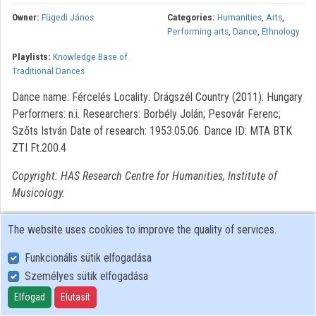
Owner:
Fügedi János
Categories:
Humanities
,
Arts
,
Organizations
Performing arts
,
Dance
,
Ethnology
Playlists:
Knowledge Base of
Contributors
Traditional Dances
Dance name: Fércelés Locality: Drágszél Country (2011): Hungary
Performers: n.i. Researchers: Borbély Jolán; Pesovár Ferenc;
Szőts István Date of research: 1953.05.06. Dance ID: MTA BTK
ZTI Ft.200.4
Copyright: HAS Research Centre for Humanities, Institute of
Musicology.
The website uses cookies to improve the quality of services.
Funkcionális sütik elfogadása
Személyes sütik elfogadása
User Policy
Adatkezelési tájékoztató (en)
Elfogad
Elutasít
Cookie Policy