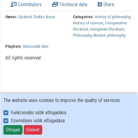
Contributors
Technical data
Share
Organizations
Owner:
Újváriné Tüskés Anna
Categories:
History of philosophy
,
History of science
,
Comparative
Contributors
literature
,
Hungarian literature
,
Philosophy
,
Modern philosophy
Playlists:
Kilencedik ülés
All rights reserved.
The website uses cookies to improve the quality of services.
Funkcionális sütik elfogadása
Személyes sütik elfogadása
User Policy
Adatkezelési tájékoztató (en)
Elfogad
Elutasít
Cookie Policy