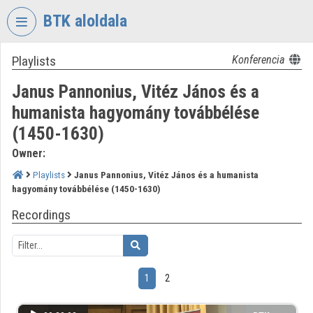
Skip header
Skip menu
Skip content
BTK aloldala
Playlists
Konferencia
VIDEO
TORIUM
Janus Pannonius, Vitéz János és a
RESEARCH
humanista hagyomány továbbélése
CENTRE
(1450-1630)
FOR
THE
Owner:
HUMANTITIES
Playlists
Janus Pannonius, Vitéz János és a humanista
hagyomány továbbélése (1450-1630)
Organization home
Recordings
Log In
Organization discovery
1
2
Categories
Organization playlists