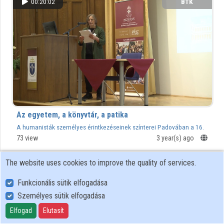
00:20:02
BTK
Organizations
Contributors
Az egyetem, a könyvtár, a patika
A humanisták személyes érintkezéseinek színterei Padovában a 16.
sz. második felében
73 view
3 year(s) ago
The website uses cookies to improve the quality of services.
00:18:27
BTK
Funkcionális sütik elfogadása
Személyes sütik elfogadása
Elfogad
Elutasít