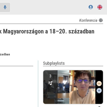
Konferencia
égek Magyarországon a 18–20. században
ázadban
Subplaylists
3