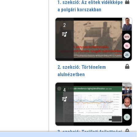
1. szekció: Az elitek vidékképe
a polgári korszakban
2
2. szekció: Történelem
alulnézetben
4
3. szekció: Területi fejlettségi