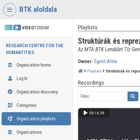
Skip header
Skip menu
Skip content
BTK aloldala
Playlists
VIDEO
TORIUM
Struktúrák és repr
RESEARCH CENTRE FOR THE
Az MTA BTK Lendület Tíz Gen
HUMANTITIES
Owner:
Égető Attila
Organization home
Playlists
Struktúrák és repr
Log In
Recordings
Organization discovery
Categories
00:16:39
Organization playlists
Organizations