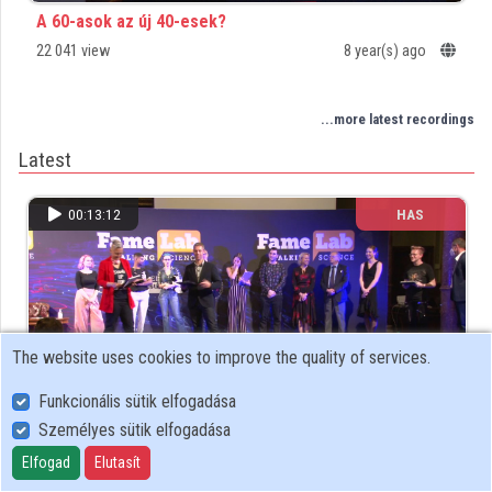
A 60-asok az új 40-esek?
Organizations
22 041 view
8 year(s) ago
Contributors
...more latest recordings
Latest
00:13:12
HAS
The website uses cookies to improve the quality of services.
Funkcionális sütik elfogadása
Személyes sütik elfogadása
Eredmény hirdetés
Elfogad
Elutasít