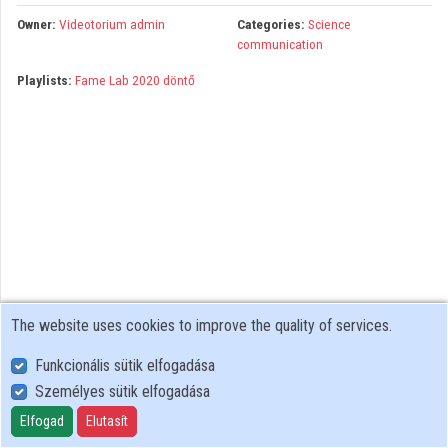
Organizations
Owner:
Videotorium admin
Categories:
Science
communication
Contributors
Playlists:
Fame Lab 2020 döntő
The website uses cookies to improve the quality of services.
Funkcionális sütik elfogadása
Személyes sütik elfogadása
User Policy
Adatkezelési tájékoztató (en)
Elfogad
Elutasít
Cookie Policy