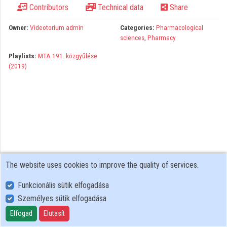
Contributors
Technical data
Share
Organizations
Owner:
Videotorium admin
Categories:
Pharmacological
Contributors
sciences
,
Pharmacy
Playlists:
MTA 191. közgyűlése
(2019)
The website uses cookies to improve the quality of services.
Funkcionális sütik elfogadása
Személyes sütik elfogadása
User Policy
Adatkezelési tájékoztató (en)
Elfogad
Elutasít
Cookie Policy