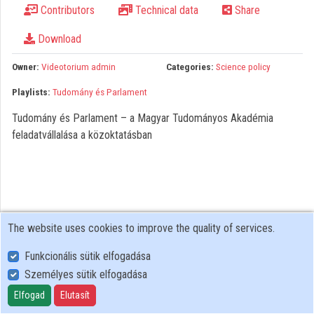
Contributors
Technical data
Share
Organizations
Download
Contributors
Owner:
Videotorium admin
Categories:
Science policy
Playlists:
Tudomány és Parlament
Tudomány és Parlament – a Magyar Tudományos Akadémia
feladatvállalása a közoktatásban
The website uses cookies to improve the quality of services.
Funkcionális sütik elfogadása
Személyes sütik elfogadása
User Policy
Adatkezelési tájékoztató (en)
Elfogad
Elutasít
Cookie Policy